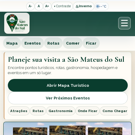
♨
--°C
A-
A
A+
◐
Contraste
Inverno
Mapa
Eventos
Rotas
Comer
Ficar
Planeje sua visita a São Mateus do Sul
Encontre pontos turísticos, rotas, gastronomia, hospedagem e
eventos em um só lugar.
Abrir Mapa Turístico
Ver Próximos Eventos
Atrações
Rotas
Gastronomia
Onde Ficar
Como Chegar