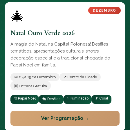
🎄
DEZEMBRO
Natal Ouro Verde 2026
A magia do Natal na Capital Polonesa! Desfiles
temáticos, apresentações culturais, shows,
decoração especial e a tradicional chegada do
Papai Noel em família.
📅 05 a 19 de Dezembro
📍 Centro da Cidade
🆓 Entrada Gratuita
🎅 Papai Noel
✨ Iluminação
🎵 Coral
🎭 Desfiles
Ver Programação →