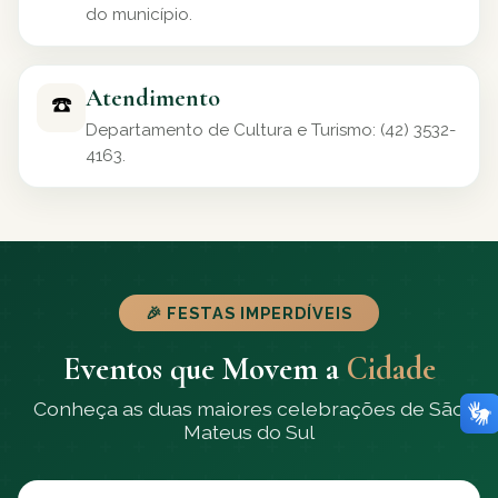
do município.
Atendimento
☎️
Departamento de Cultura e Turismo: (42) 3532-
4163.
🎉 FESTAS IMPERDÍVEIS
Eventos que Movem a
Cidade
Conheça as duas maiores celebrações de São
Mateus do Sul