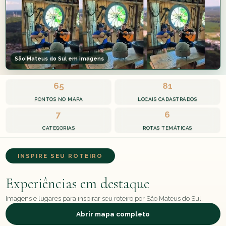
São Mateus do Sul em imagens
65
81
PONTOS NO MAPA
LOCAIS CADASTRADOS
7
6
CATEGORIAS
ROTAS TEMÁTICAS
INSPIRE SEU ROTEIRO
Experiências em destaque
Imagens e lugares para inspirar seu roteiro por São Mateus do Sul.
Abrir mapa completo