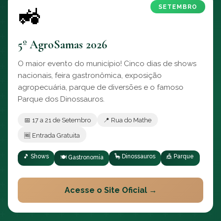
🚜
SETEMBRO
5º AgroSamas 2026
O maior evento do município! Cinco dias de shows
nacionais, feira gastronômica, exposição
agropecuária, parque de diversões e o famoso
Parque dos Dinossauros.
📅 17 a 21 de Setembro
📍 Rua do Mathe
🆓 Entrada Gratuita
🎵 Shows
🦕 Dinossauros
🎪 Parque
🍽️ Gastronomia
Acesse o Site Oficial →