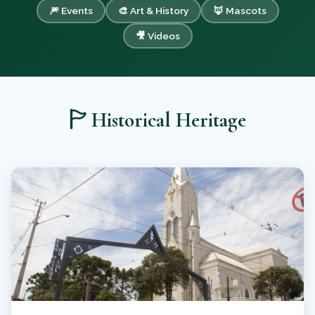
🎆 Events
🎨 Art & History
🦊 Mascots
🎥 Videos
🏱️ Historical Heritage