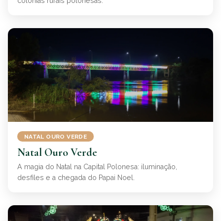
colônias rurais polonesas.
NATAL OURO VERDE
Natal Ouro Verde
A magia do Natal na Capital Polonesa: iluminação,
desfiles e a chegada do Papai Noel.