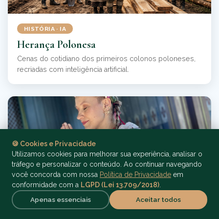
HISTÓRIA · IA
Herança Polonesa
Cenas do cotidiano dos primeiros colonos poloneses,
recriadas com inteligência artificial.
🍪 Cookies e Privacidade
Utilizamos cookies para melhorar sua experiência, analisar o
tráfego e personalizar o conteúdo. Ao continuar navegando
você concorda com nossa
Política de Privacidade
em
conformidade com a
LGPD (Lei 13.709/2018)
.
Apenas essenciais
Aceitar todos
FÉ E CULTURA