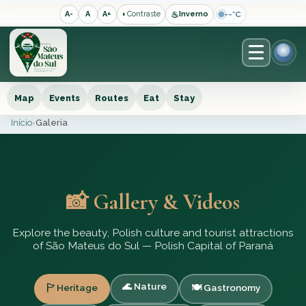
♨
--°C
A-
A
A+
◐
Contraste
Inverno
Map
Events
Routes
Eat
Stay
Início
Galeria
›
📸 Gallery & Videos
Explore the beauty, Polish culture and tourist attractions
of São Mateus do Sul — Polish Capital of Paraná
🌊 Nature
🏱️ Heritage
🍽️ Gastronomy