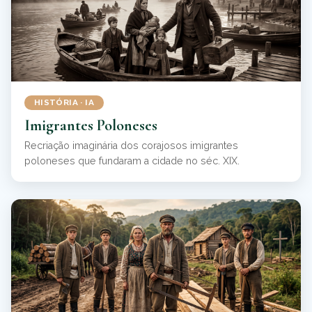
HISTÓRIA · IA
Imigrantes Poloneses
Recriação imaginária dos corajosos imigrantes
poloneses que fundaram a cidade no séc. XIX.