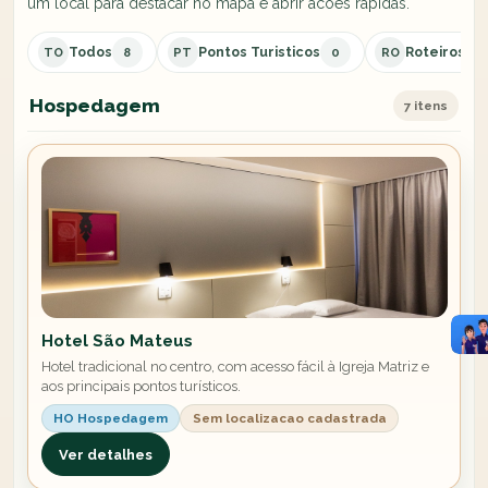
um local para destacar no mapa e abrir acoes rapidas.
Todos
Pontos Turisticos
Roteiros
TO
8
PT
0
RO
0
Hospedagem
7 itens
Hotel São Mateus
Hotel tradicional no centro, com acesso fácil à Igreja Matriz e
aos principais pontos turísticos.
HO Hospedagem
Sem localizacao cadastrada
Ver detalhes