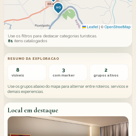
HO
Leaflet
|
©
OpenStreetMap
Use os filtros para destacar categorias turisticas.
81
itens catalogados
RESUMO DA EXPLORACAO
8
3
2
visiveis
com marker
grupos ativos
Use os grupos abaixo do mapa para alternar entre roteiros, servicos e
demais experiencias.
Local em destaque