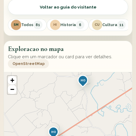
Voltar ao guia do visitante
Todos
Historia
Cultura
81
6
11
SM
HI
CU
Exploracao no mapa
Clique em um marcador ou card para ver detalhes.
OpenStreetMap
+
HO
−
HO