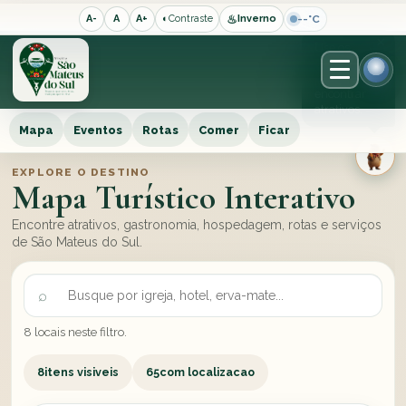
♨
--°C
A-
A
A+
◐
Contraste
Inverno
×
Use os
filtros
para
encontrar
atrativos.
Mapa
Eventos
Rotas
Comer
Ficar
EXPLORE O DESTINO
Mapa Turístico Interativo
Encontre atrativos, gastronomia, hospedagem, rotas e serviços
de São Mateus do Sul.
8 locais neste filtro.
8
itens visiveis
65
com localizacao