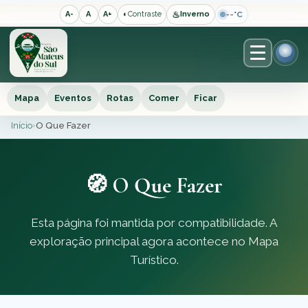
♨
--°C
A-
A
A+
◐
Contraste
Inverno
Mapa
Eventos
Rotas
Comer
Ficar
Início
›
O Que Fazer
🧭 O Que Fazer
Esta página foi mantida por compatibilidade. A
exploração principal agora acontece no Mapa
Turístico.