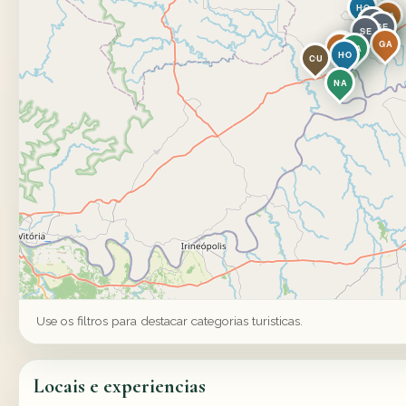
HO
GA
NA
NA
NA
NA
SE
SE
SE
GA
HO
GA
GA
NA
HO
CU
NA
Use os filtros para destacar categorias turisticas.
Locais e experiencias