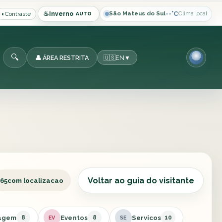
♨
São Mateus do Sul
--°C
Clima local
◐
Contraste
Inverno
AUTO
🔍
👤 ÁREA RESTRITA
🇺🇸
EN
▼
Voltar ao guia do visitante
65
com localizacao
agem
Eventos
Servicos
8
8
10
EV
SE