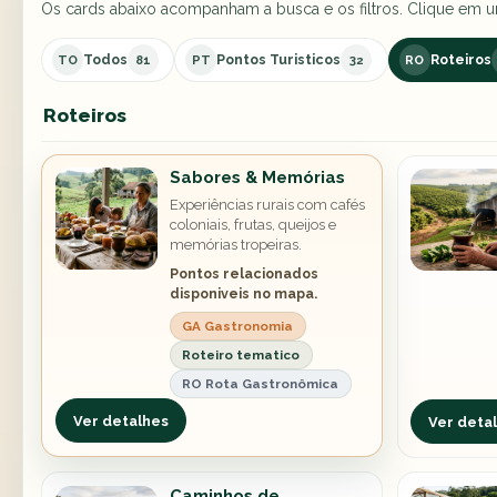
Os cards abaixo acompanham a busca e os filtros. Clique em um
Todos
Pontos Turisticos
Roteiros
TO
81
PT
32
RO
Roteiros
Sabores & Memórias
Experiências rurais com cafés
coloniais, frutas, queijos e
memórias tropeiras.
Pontos relacionados
disponiveis no mapa.
GA Gastronomia
Roteiro tematico
RO Rota Gastronômica
Ver detalhes
Ver deta
Caminhos de