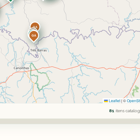
GA
HI
NA
GA
Leaflet
|
©
OpenSt
81
itens catalo