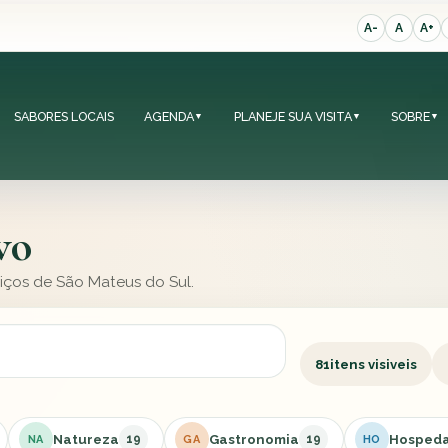
A-
A
A+
SABORES LOCAIS
AGENDA
PLANEJE SUA VISITA
SOBRE
▼
▼
▼
vo
viços de São Mateus do Sul.
81
itens visiveis
Natureza
Gastronomia
Hosped
19
19
NA
GA
HO