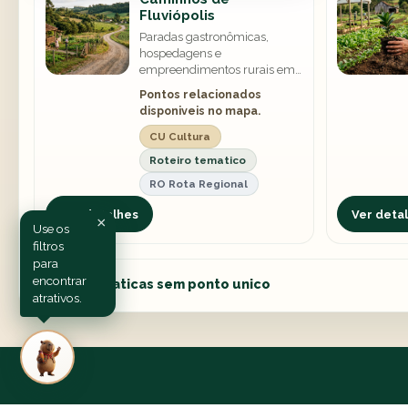
Fluviópolis
Paradas gastronômicas,
hospedagens e
empreendimentos rurais em
Fluviópolis.
Pontos relacionados
disponiveis no mapa.
CU Cultura
Roteiro tematico
RO Rota Regional
Ver detalhes
Ver deta
×
Use os
filtros
para
encontrar
6 rotas tematicas sem ponto unico
atrativos.