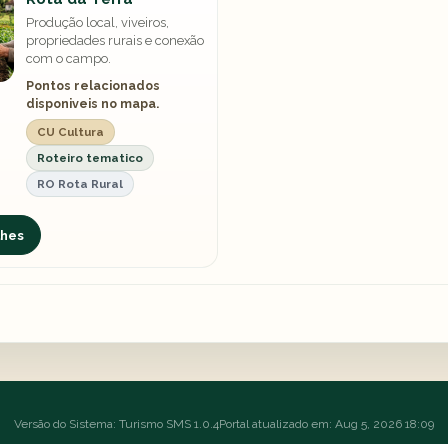
Produção local, viveiros,
propriedades rurais e conexão
com o campo.
Pontos relacionados
disponiveis no mapa.
CU Cultura
Roteiro tematico
RO Rota Rural
lhes
Versão do Sistema: Turismo SMS 1.0.4
Portal atualizado em: Aug 5, 2026 18:09