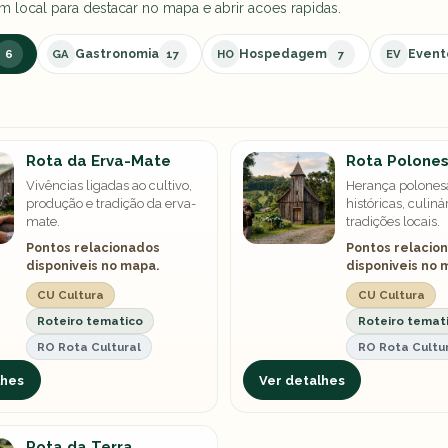
 local para destacar no mapa e abrir acoes rapidas.
Gastronomia
Hospedagem
Event
6
GA
17
HO
7
EV
Rota da Erva-Mate
Rota Polone
Vivências ligadas ao cultivo,
Herança polonesa
produção e tradição da erva-
históricas, culinár
mate.
tradições locais.
Pontos relacionados
Pontos relacio
disponiveis no mapa.
disponiveis no 
CU Cultura
CU Cultura
Roteiro tematico
Roteiro temat
RO Rota Cultural
RO Rota Cultu
lhes
Ver detalhes
Rota da Terra