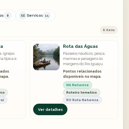
os
Servicos
8
SE
11
6 itens
sa
Rota das Águas
, igrejas
Passeios náuticos, pesca,
ia típica e
marinas e paisagens às
margens do Rio Iguaçu.
nados
Pontos relacionados
mapa.
disponiveis no mapa.
NA Natureza
ico
Roteiro tematico
ral
RO Rota Natureza
Ver detalhes