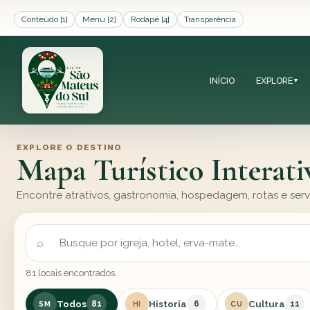
Conteúdo [1]
Menu [2]
Rodapé [4]
Transparência
INÍCIO
EXPLORE
▼
EXPLORE O DESTINO
Mapa Turístico Interati
Encontre atrativos, gastronomia, hospedagem, rotas e ser
81 locais encontrados.
Todos
Historia
Cultura
81
6
11
SM
HI
CU