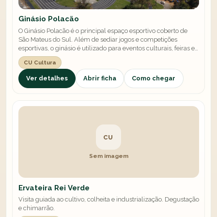
Ginásio Polacão
O Ginásio Polacão é o principal espaço esportivo coberto de
São Mateus do Sul. Além de sediar jogos e competições
esportivas, o ginásio é utilizado para eventos culturais, feiras e
celebrações de grande porte. Seu apelido carinhoso faz
CU Cultura
referência à herança polonesa da cidade.
Ver detalhes
Abrir ficha
Como chegar
CU
Sem imagem
Ervateira Rei Verde
Visita guiada ao cultivo, colheita e industrialização. Degustação
e chimarrão.