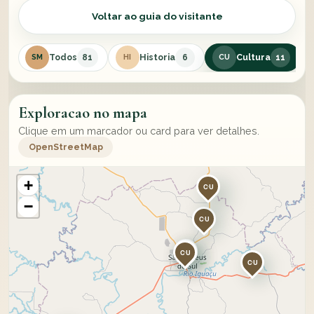
Voltar ao guia do visitante
Todos
Historia
Cultura
81
6
11
SM
HI
CU
Exploracao no mapa
Clique em um marcador ou card para ver detalhes.
OpenStreetMap
+
CU
−
CU
CU
CU
CU
CU