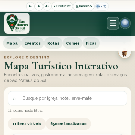
♨
--°C
A-
A
A+
◐
Contraste
Inverno
×
Use os
filtros
para
encontrar
atrativos.
Mapa
Eventos
Rotas
Comer
Ficar
EXPLORE O DESTINO
Mapa Turístico Interativo
Encontre atrativos, gastronomia, hospedagem, rotas e serviços
de São Mateus do Sul.
11 locais neste filtro.
11
itens visiveis
65
com localizacao