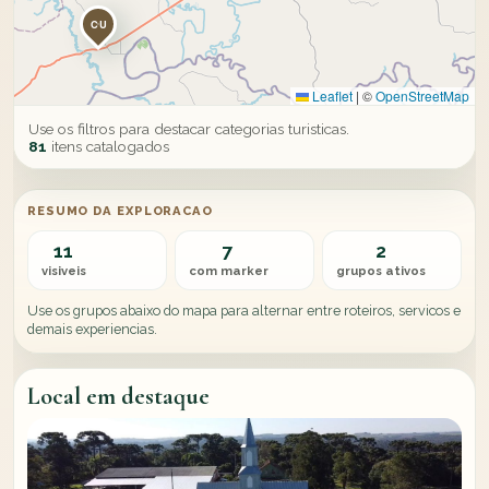
CU
Leaflet
|
©
OpenStreetMap
Use os filtros para destacar categorias turisticas.
81
itens catalogados
RESUMO DA EXPLORACAO
11
7
2
visiveis
com marker
grupos ativos
Use os grupos abaixo do mapa para alternar entre roteiros, servicos e
demais experiencias.
Local em destaque